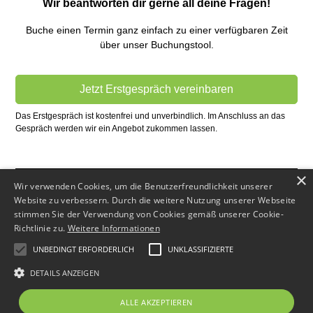
Wir beantworten dir gerne all deine Fragen!
Buche einen Termin ganz einfach zu einer verfügbaren Zeit
über unser Buchungstool.
Jetzt Erstgespräch vereinbaren
Das Erstgespräch ist kostenfrei und unverbindlich. Im Anschluss an das
Gespräch werden wir ein Angebot zukommen lassen.
×
Wir verwenden Cookies, um die Benutzerfreundlichkeit unserer
Website zu verbessern. Durch die weitere Nutzung unserer Webseite
stimmen Sie der Verwendung von Cookies gemäß unserer Cookie-
Richtlinie zu.
Weitere Informationen
Impressum
UNBEDINGT ERFORDERLICH
UNKLASSIFIZIERTE
Datenschutz
DETAILS ANZEIGEN
ALLE AKZEPTIEREN
© 2025 Baufinanzierung-in-Ulm.de. Ein Service von
Immo-