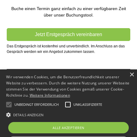
Buche einen Termin ganz einfach zu einer verfügbaren Zeit
über unser Buchungstool.
Jetzt Erstgespräch vereinbaren
Das Erstgespräch ist kostenfrei und unverbindlich. Im Anschluss an das
Gespräch werden wir ein Angebot zukommen lassen.
×
Wir verwenden Cookies, um die Benutzerfreundlichkeit unserer
Website zu verbessern. Durch die weitere Nutzung unserer Webseite
stimmen Sie der Verwendung von Cookies gemäß unserer Cookie-
Richtlinie zu.
Weitere Informationen
Impressum
UNBEDINGT ERFORDERLICH
UNKLASSIFIZIERTE
Datenschutz
DETAILS ANZEIGEN
ALLE AKZEPTIEREN
© 2025 Baufinanzierung-in-Ulm.de. Ein Service von
Immo-
Anders
.